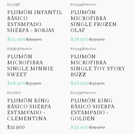
820198
|
820545
|
Mashini
-17%
OFF
-15%
OFF
PLUMÓN INFANTIL
PLUMÓN
BÁSICO
MICROFIBRA
ESTAMPADO
SINGLE FROZEN
SHERPA - BORJAS
OLAF
$24.900
$28.900
$29.900
$33.900
818983
|
Mashini
820549
|
Mashini
-15%
OFF
-15%
OFF
PLUMÓN
PLUMÓN
MICROFIBRA
MICROFIBRA
SINGLE MINNIE
SINGLE TOY STORY
SWEET
BUZZ
$28.900
$28.900
$33.900
$33.900
820180
|
820195
|
Mashini
-18%
OFF
PLUMÓN KING
PLUMÓN KING
BÁSICO SHERPA
BÁSICO SHERPA
ESTAMPADO -
ESTAMPADO -
CLEMENTINA
GOLDEN
$32.900
$32.900
$39.900