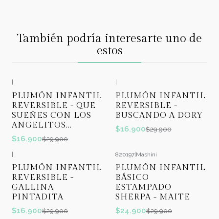
También podría interesarte uno de
estos
|
|
-43%
OFF
-43%
OFF
PLUMÓN INFANTIL
PLUMÓN INFANTIL
REVERSIBLE - QUE
REVERSIBLE -
SUEÑES CON LOS
BUSCANDO A DORY
ANGELITOS...
$16.900
$29.900
$16.900
$29.900
|
820197
|
Mashini
-43%
OFF
-17%
OFF
PLUMÓN INFANTIL
PLUMÓN INFANTIL
REVERSIBLE -
BÁSICO
GALLINA
ESTAMPADO
PINTADITA
SHERPA - MAITE
$16.900
$24.900
$29.900
$29.900