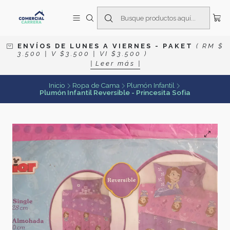
E N V Í O S D E L U N E S A V I E R N E S
- P A K E T
( R M $
3 . 5 0 0 | V $ 3 . 5 0 0 | V I $ 3 . 5 0 0 )
| L e e r m á s |
Inicio
Ropa de Cama
Plumón Infantil
Plumón Infantil Reversible - Princesita Sofìa