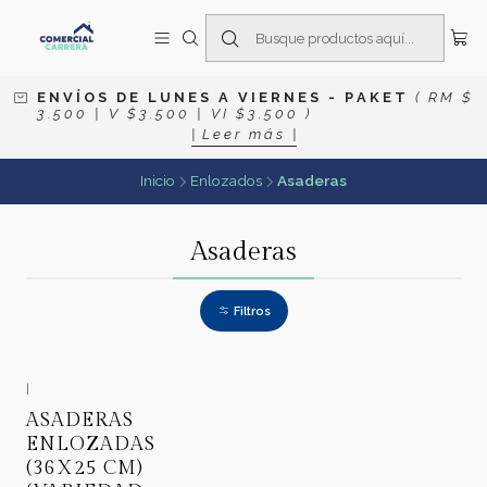
E N V Í O S D E L U N E S A V I E R N E S
- P A K E T
( R M $
3 . 5 0 0 | V $ 3 . 5 0 0 | V I $ 3 . 5 0 0 )
| L e e r m á s |
Inicio
Enlozados
Asaderas
Asaderas
Filtros
|
ASADERAS
ENLOZADAS
(36X25 CM)