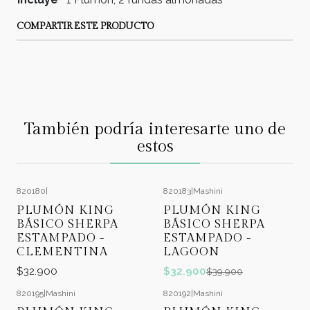
COMPARTIR ESTE PRODUCTO
También podría interesarte uno de
estos
820180
|
820183
|
Mashini
-18%
OFF
PLUMÓN KING
PLUMÓN KING
BÁSICO SHERPA
BÁSICO SHERPA
ESTAMPADO -
ESTAMPADO -
CLEMENTINA
LAGOON
$32.900
$32.900
$39.900
820195
|
Mashini
820192
|
Mashini
-18%
OFF
-18%
OFF