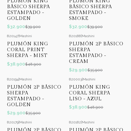
PLUMÓN KING
PLUMÓN KING
BÁSICO SHERPA
BÁSICO SHERPA
ESTAMPADO -
ESTAMPADO -
GOLDEN
SMOKE
$32.900
$32.900
$39.900
$39.900
820147
|
Mashini
820188
|
Mashini
-20%
OFF
-17%
OFF
PLUMÓN KING
PLUMÓN 2P BÁSICO
CORAL PRINT
SHERPA
SHERPA - MIST
ESTAMPADO -
CREAM
$38.900
$48.900
$29.900
$35.900
820194
|
Mashini
820003
|
Mashini
-17%
OFF
-20%
OFF
PLUMÓN 2P BÁSICO
PLUMÓN KING
SHERPA
CORAL SHERPA
ESTAMPADO -
LISO - AZUL
GOLDEN
$38.900
$48.900
$29.900
$35.900
820179
|
Mashini
820182
|
Mashini
-17%
OFF
PLUMÓN 2P BÁSICO
PLUMÓN 2P BÁSICO