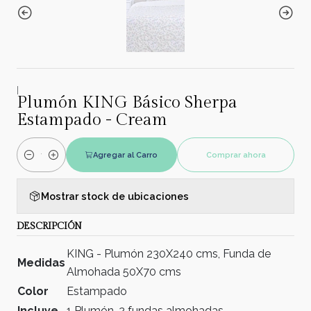
|
Plumón KING Básico Sherpa
Estampado - Cream
Agregar al Carro
Comprar ahora
Cantidad
Mostrar stock de ubicaciones
DESCRIPCIÓN
KING - Plumón 230X240 cms, Funda de
Medidas
Almohada 50X70 cms
Color
Estampado
Incluye
1 Plumón, 2 fundas almohadas