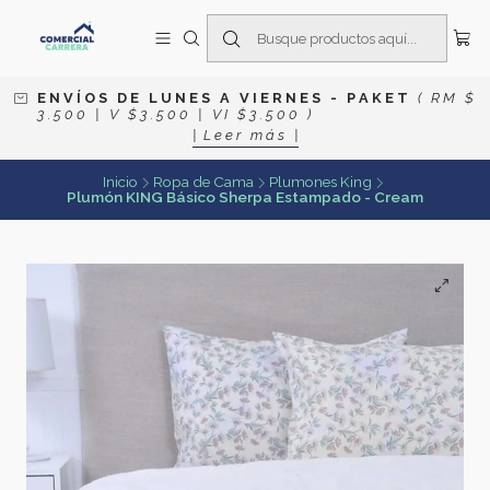
E N V Í O S D E L U N E S A V I E R N E S
- P A K E T
( R M $
3 . 5 0 0 | V $ 3 . 5 0 0 | V I $ 3 . 5 0 0 )
| L e e r m á s |
Inicio
Ropa de Cama
Plumones King
Plumón KING Básico Sherpa Estampado - Cream