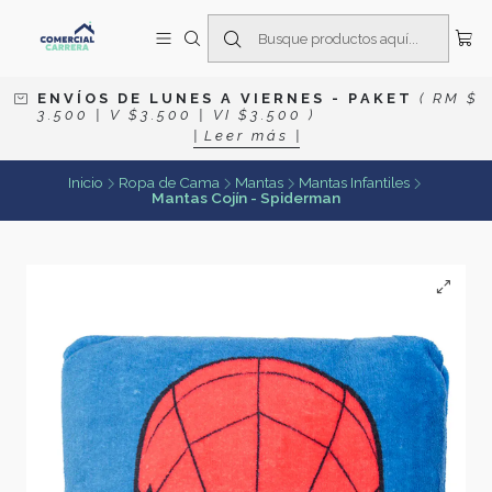
E N V Í O S D E L U N E S A V I E R N E S
- P A K E T
( R M $
3 . 5 0 0 | V $ 3 . 5 0 0 | V I $ 3 . 5 0 0 )
| L e e r m á s |
Inicio
Ropa de Cama
Mantas
Mantas Infantiles
Mantas Cojín - Spiderman