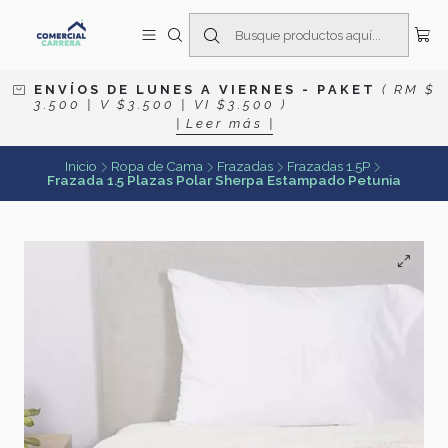
E N V Í O S D E L U N E S A V I E R N E S
- P A K E T
( R M $
3 . 5 0 0 | V $ 3 . 5 0 0 | V I $ 3 . 5 0 0 )
| L e e r m á s |
Inicio
Ropa de Cama
Frazadas
Frazadas 1.5P
Frazada 1.5 Plazas Polar Sherpa Estampado Petunia