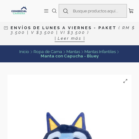
E N V Í O S D E L U N E S A V I E R N E S
- P A K E T
( R M $
3 . 5 0 0 | V $ 3 . 5 0 0 | V I $ 3 . 5 0 0 )
| L e e r m á s |
Inicio
Ropa de Cama
Mantas
Mantas Infantiles
Manta con Capucha - Bluey