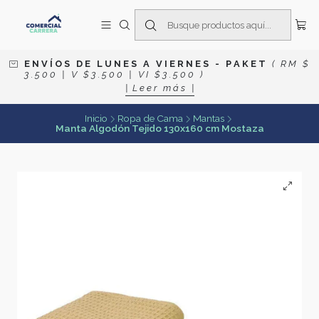
E N V Í O S D E L U N E S A V I E R N E S
- P A K E T
( R M $
3 . 5 0 0 | V $ 3 . 5 0 0 | V I $ 3 . 5 0 0 )
| L e e r m á s |
Inicio
Ropa de Cama
Mantas
Manta Algodón Tejido 130x160 cm Mostaza