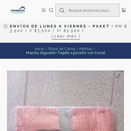
E N V Í O S D E L U N E S A V I E R N E S
- P A K E T
( R M $
3 . 5 0 0 | V $ 3 . 5 0 0 | V I $ 3 . 5 0 0 )
| L e e r m á s |
Inicio
Ropa de Cama
Mantas
Manta Algodón Tejido 130x160 cm Coral