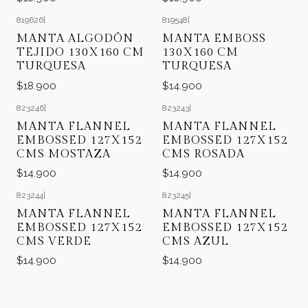
819626
|
819548
|
MANTA ALGODÓN
MANTA EMBOSS
TEJIDO 130X160 CM
130X160 CM
TURQUESA
TURQUESA
$18.900
$14.900
823246
|
823243
|
MANTA FLANNEL
MANTA FLANNEL
EMBOSSED 127X152
EMBOSSED 127X152
CMS MOSTAZA
CMS ROSADA
$14.900
$14.900
823244
|
823245
|
MANTA FLANNEL
MANTA FLANNEL
EMBOSSED 127X152
EMBOSSED 127X152
CMS VERDE
CMS AZUL
$14.900
$14.900