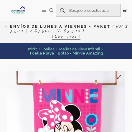
E N V Í O S D E L U N E S A V I E R N E S
- P A K E T
( R M $
3 . 5 0 0 | V $ 3 . 5 0 0 | V I $ 3 . 5 0 0 )
| L e e r m á s |
Inicio
Toallas
Toallas de Playa Infantil
Toalla Playa + Bolso - Minnie Amazing