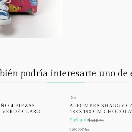
ién podría interesarte uno de 
|
Dib
-38%
OFF
AÑO 4 PIEZAS
ALFOMBRA SHAGGY C
 VERDE CLARO
133X190 CM CHOCOLA
$36.900
$59.900
818060
|
Mashini