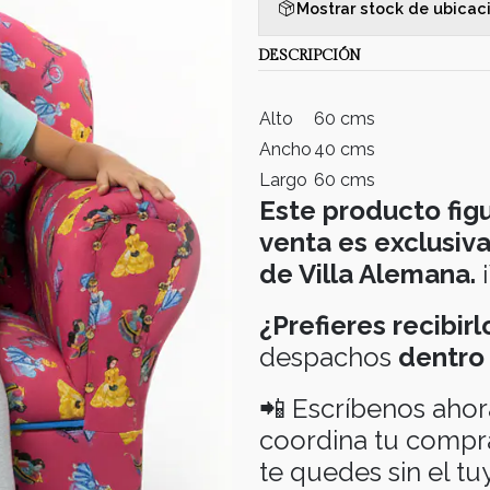
Mostrar stock de ubicac
DESCRIPCIÓN
Alto
60 cms
Ancho
40 cms
Largo
60 cms
Este producto fig
venta es exclusiv
de Villa Alemana.
¡
¿Prefieres recibir
despachos
dentro
📲 Escríbenos aho
coordina tu compra
te quedes sin el tu