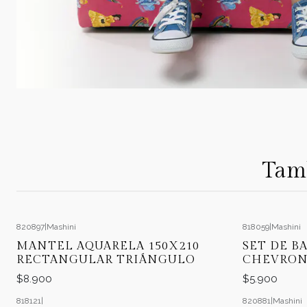
Tamb
820897
|
Mashini
818059
|
Mashini
MANTEL AQUARELA 150X210
SET DE B
RECTANGULAR TRIÁNGULO
CHEVRON
$8.900
$5.900
818121
|
820881
|
Mashini