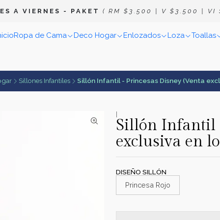
E S A V I E R N E S
- P A K E T
( R M $ 3 . 5 0 0 | V $ 3 . 5 0 0 | V I $
nicio
Ropa de Cama
Deco Hogar
Enlozados
Loza
Toallas
ogar
Sillones Infantiles
Sillón Infantil - Princesas Disney (Venta exc
|
Sillón Infanti
exclusiva en lo
DISEÑO SILLÓN
Princesa Rojo