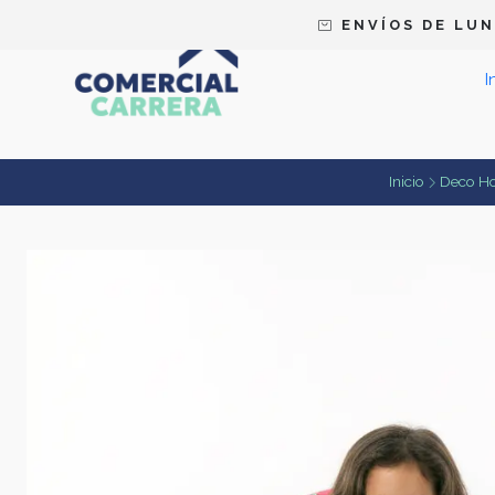
E N V Í O S D E L U N 
I
Inicio
Deco H