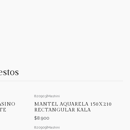
estos
820903
|
Mashini
ASINO
MANTEL AQUARELA 150X210
TE
RECTANGULAR KALA
$8.900
820909
|
Mashini