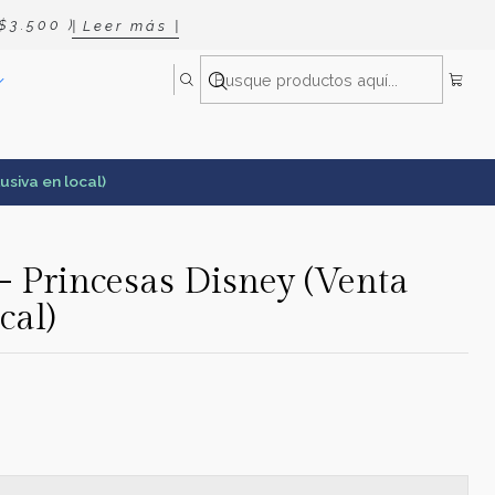
 3 . 5 0 0 )
| L e e r m á s |
lusiva en local)
l - Princesas Disney (Venta
cal)