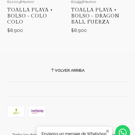
822003
|
Mashini
821995
|
Mashini
TOALLA PLAYA +
TOALLA PLAYA +
BOLSO - COLO
BOLSO - DRAGON
COLO
BALL FUERZA
$8.900
$8.900
VOLVER ARRIBA
2026 COMERCIAL CARRERA.
Envíanos un mensaje de WhatsApp
Todos los derechos reservados.
Desarrollado por Jumpseller
.