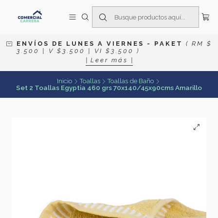
E N V Í O S D E L U N E S A V I E R N E S
- P A K E T
( R M $
3 . 5 0 0 | V $ 3 . 5 0 0 | V I $ 3 . 5 0 0 )
| L e e r m á s |
Inicio
Toallas
Toallas de Baño
Set 2 Toallas Egyptia 460 grs 70x140/45x90cms Amarillo