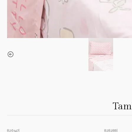
Tamb
826347
|
828288
|