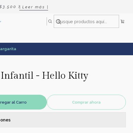
 3 . 5 0 0 )
| L e e r m á s |
Margarita
Infantil - Hello Kitty
regar al Carro
Comprar ahora
iones