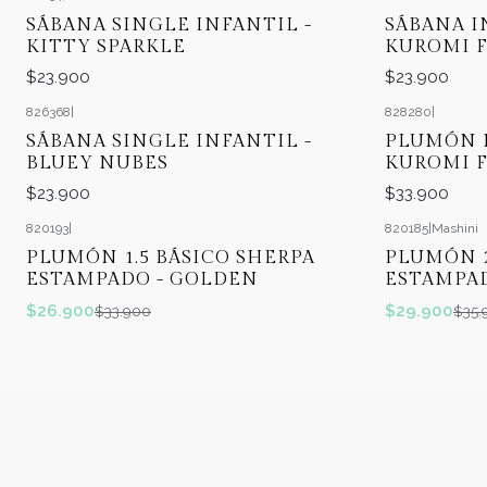
SÁBANA SINGLE INFANTIL -
SÁBANA I
KITTY SPARKLE
KUROMI F
$23.900
$23.900
826368
|
828280
|
SÁBANA SINGLE INFANTIL -
PLUMÓN M
BLUEY NUBES
KUROMI F
$23.900
$33.900
820193
|
820185
|
Mashini
-21%
OFF
-17%
OFF
PLUMÓN 1.5 BÁSICO SHERPA
PLUMÓN 2
ESTAMPADO - GOLDEN
ESTAMPAD
$26.900
$29.900
$33.900
$35.