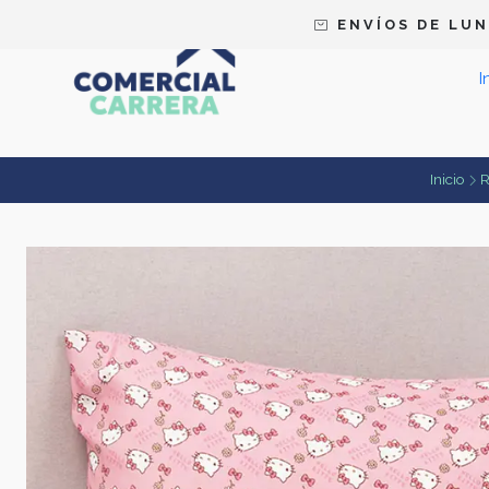
E N V Í O S D E L U N 
I
Inicio
R