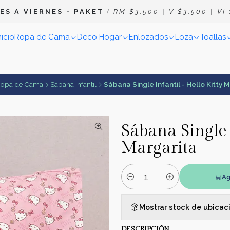
E S A V I E R N E S
- P A K E T
( R M $ 3 . 5 0 0 | V $ 3 . 5 0 0 | V I $
nicio
Ropa de Cama
Deco Hogar
Enlozados
Loza
Toallas
opa de Cama
Sábana Infantil
Sábana Single Infantil - Hello Kitty 
|
Sábana Single 
Margarita
Ag
Cantidad
Mostrar stock de ubicac
DESCRIPCIÓN