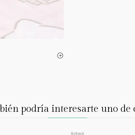
ién podría interesarte uno de 
826353
|