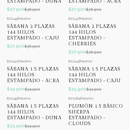
ESTAMPADO - DUNA
ESTAMPADO - ACRA
$27.900
$27.900
$38.900
$38.900
821144
|
Mashini
821147
|
Mashini
-28%
OFF
-28%
OFF
SÁBANA 2 PLAZAS
SÁBANA 2 PLAZAS
144 HILOS
144 HILOS
ESTAMPADO - CAJU
ESTAMPADO -
CHERRIES
$27.900
$38.900
$27.900
$38.900
821140
|
Mashini
821143
|
Mashini
-26%
OFF
-26%
OFF
SÁBANA 1.5 PLAZAS
SÁBANA 1.5 PLAZAS
144 HILOS
144 HILOS
ESTAMPADO - ACRA
ESTAMPADO - CAJU
$25.900
$25.900
$34.900
$34.900
821149
|
Mashini
820184
|
Mashini
-26%
OFF
-21%
OFF
SÁBANA 1.5 PLAZAS
PLUMÓN 1.5 BÁSICO
144 HILOS
SHERPA
ESTAMPADO - DUNA
ESTAMPADO -
CLOUDS
$25.900
$34.900