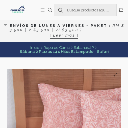
E N V Í O S D E L U N E S A V I E R N E S
- P A K E T
( R M $
3 . 5 0 0 | V $ 3 . 5 0 0 | V I $ 3 . 5 0 0 )
| L e e r m á s |
Inicio
Ropa de Cama
Sábanas 2P
Sábana 2 Plazas 144 Hilos Estampado - Safari