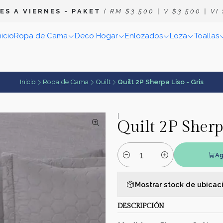
E S A V I E R N E S
- P A K E T
( R M $ 3 . 5 0 0 | V $ 3 . 5 0 0 | V I $
nicio
Ropa de Cama
Deco Hogar
Enlozados
Loza
Toallas
Inicio
Ropa de Cama
Quilt
Quilt 2P Sherpa Liso - Gris
|
Quilt 2P Sherp
Ag
Cantidad
Mostrar stock de ubicac
DESCRIPCIÓN