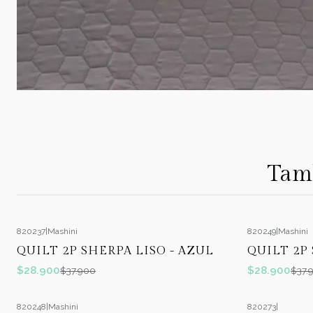
Tamb
820237
|
Mashini
820249
|
Mashini
-24%
OFF
-24%
OFF
QUILT 2P SHERPA LISO - AZUL
QUILT 2P
$28.900
$28.900
$37.900
$37.
820248
|
Mashini
820273
|