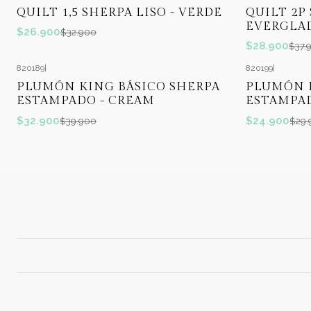
-18%
OFF
-24%
OFF
QUILT 1,5 SHERPA LISO - VERDE
QUILT 2P
EVERGLA
$26.900
$32.900
$28.900
$37.
820189
|
820199
|
-18%
OFF
-17%
OFF
PLUMÓN KING BÁSICO SHERPA
PLUMÓN 
ESTAMPADO - CREAM
ESTAMPAD
$32.900
$24.900
$39.900
$29.