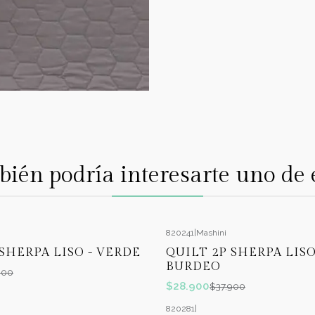
ién podría interesarte uno de 
820241
|
Mashini
-24%
OFF
 SHERPA LISO - VERDE
QUILT 2P SHERPA LISO
BURDEO
900
$28.900
$37.900
820281
|