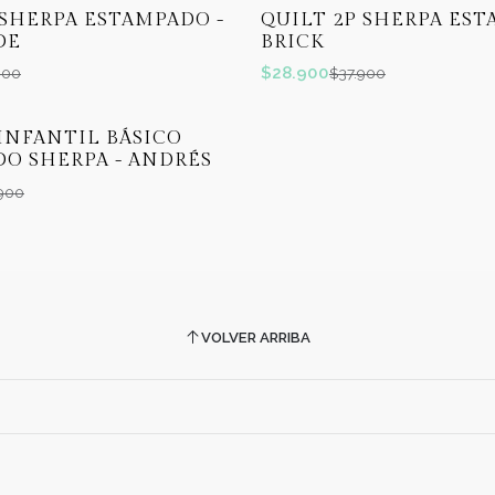
-24%
OFF
 SHERPA ESTAMPADO -
QUILT 2P SHERPA EST
DE
BRICK
$28.900
900
$37.900
INFANTIL BÁSICO
O SHERPA - ANDRÉS
900
VOLVER ARRIBA