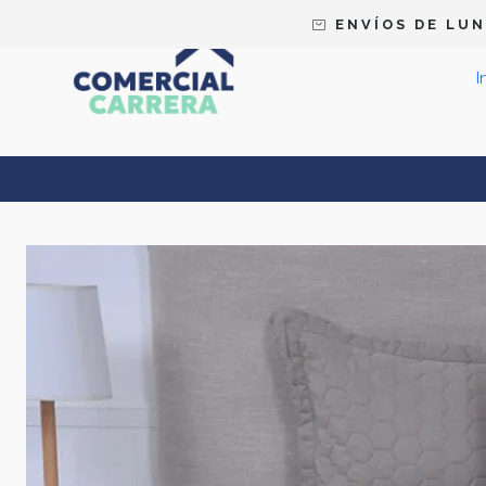
E N V Í O S D E L U N 
I