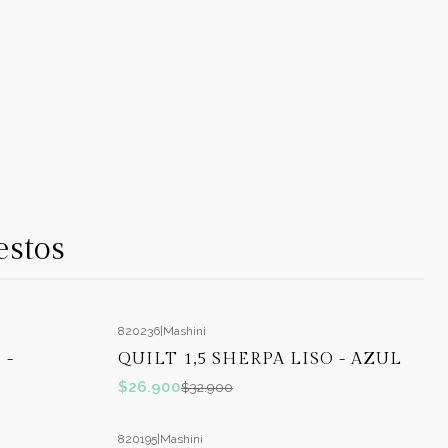
estos
820236
|
Mashini
-18%
OFF
 -
QUILT 1,5 SHERPA LISO - AZUL
$26.900
$32.900
820195
|
Mashini