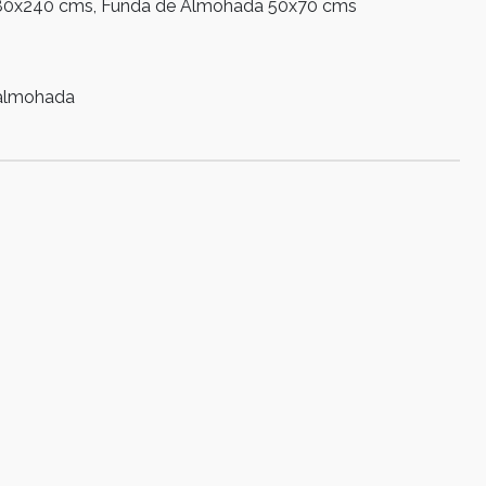
t 180x240 cms, Funda de Almohada 50x70 cms
e almohada