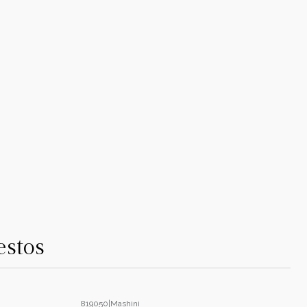
estos
819050
|
Mashini