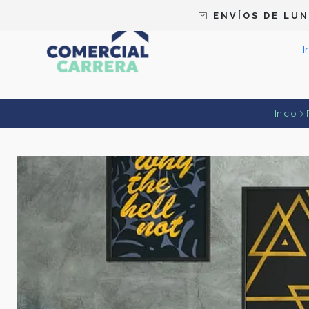
E N V Í O S D E L U N 
I
Inicio