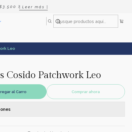
 3 . 5 0 0 )
| L e e r m á s |
work Leo
as Cosido Patchwork Leo
regar al Carro
Comprar ahora
iones