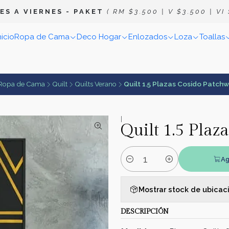
E S A V I E R N E S
- P A K E T
( R M $ 3 . 5 0 0 | V $ 3 . 5 0 0 | V I $
nicio
Ropa de Cama
Deco Hogar
Enlozados
Loza
Toallas
Ropa de Cama
Quilt
Quilts Verano
Quilt 1.5 Plazas Cosido Patch
|
Quilt 1.5 Plaz
Ag
Cantidad
Mostrar stock de ubicac
DESCRIPCIÓN