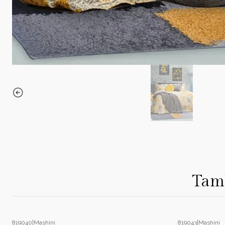
Tamb
819040
|
Mashini
819043
|
Mashini