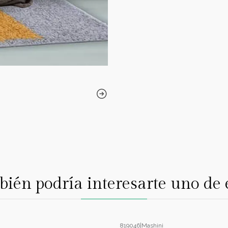
ién podría interesarte uno de 
819046
|
Mashini