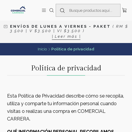
E N V Í O S D E L U N E S A V I E R N E S
- P A K E T
( R M $
3 . 5 0 0 | V $ 3 . 5 0 0 | V I $ 3 . 5 0 0 )
| L e e r m á s |
Inicio
Política de privacidad
Política de privacidad
Esta Política de Privacidad describe cómo se recopila,
utiliza y comparte tu información personal cuando
visitas o realizas una compra en COMERCIAL
CARRERA.
QUÉ INFORMACIÓN PERSONAL RECOPILAMOS