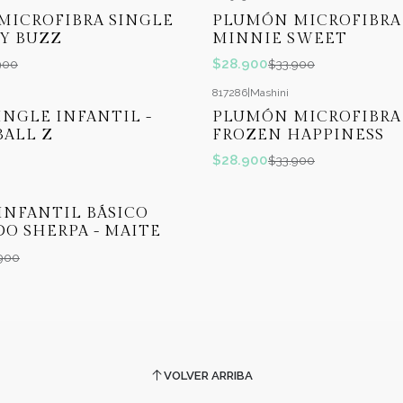
-15%
OFF
MICROFIBRA SINGLE
PLUMÓN MICROFIBRA
Y BUZZ
MINNIE SWEET
$28.900
900
$33.900
817286
|
Mashini
-15%
OFF
INGLE INFANTIL -
PLUMÓN MICROFIBRA
BALL Z
FROZEN HAPPINESS
$28.900
$33.900
INFANTIL BÁSICO
O SHERPA - MAITE
900
VOLVER ARRIBA