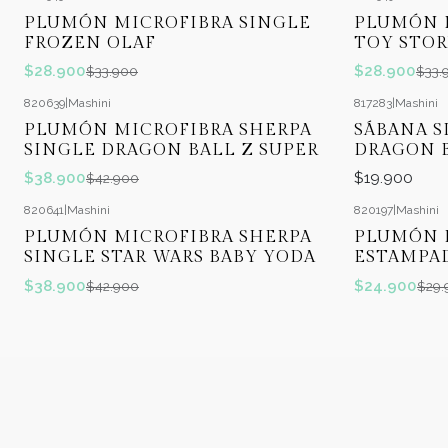
-15%
OFF
-15%
OFF
PLUMÓN MICROFIBRA SINGLE
PLUMÓN 
FROZEN OLAF
TOY STOR
$28.900
$28.900
$33.900
$33.
820639
|
Mashini
817283
|
Mashini
-9%
OFF
PLUMÓN MICROFIBRA SHERPA
SÁBANA S
SINGLE DRAGON BALL Z SUPER
DRAGON 
$38.900
$19.900
$42.900
820641
|
Mashini
820197
|
Mashini
-9%
OFF
-17%
OFF
PLUMÓN MICROFIBRA SHERPA
PLUMÓN 
SINGLE STAR WARS BABY YODA
ESTAMPAD
$38.900
$24.900
$42.900
$29.