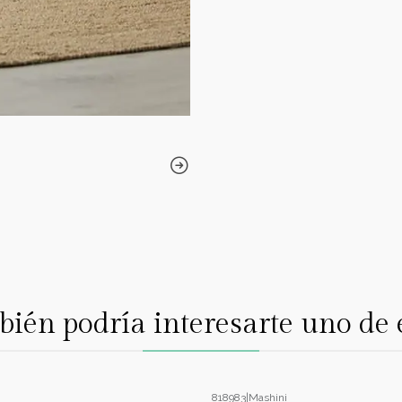
ién podría interesarte uno de 
818983
|
Mashini