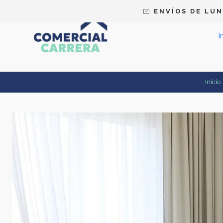
E N V Í O S D E L U N 
I
Inicio