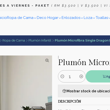
E S A V I E R N E S
- P A K E T
( R M $ 3 . 5 0 0 | V $ 3 . 5 0 0 | V I $
nicio
Ropa de Cama
Deco Hogar
Enlozados
Loza
Toallas
Ropa de Cama
Plumón Infantil
Plumón Microfibra Single Dragon 
|
Plumón Microf
Ag
Cantidad
Mostrar stock de ubicac
DESCRIPCIÓN