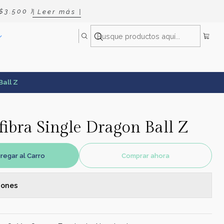
 3 . 5 0 0 )
| L e e r m á s |
Ball Z
ibra Single Dragon Ball Z
regar al Carro
Comprar ahora
iones