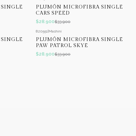
-15%
OFF
 SINGLE
PLUMÓN MICROFIBRA SINGLE
Agotado
CARS SPEED
$28.900
$33.900
820551
|
Mashini
-15%
OFF
 SINGLE
PLUMÓN MICROFIBRA SINGLE
PAW PATROL SKYE
$28.900
$33.900