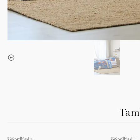
Tamb
820545
|
Mashini
820549
|
Mashini