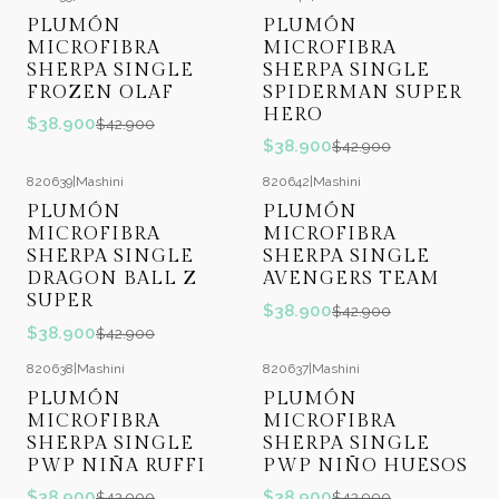
-9%
OFF
-9%
OFF
PLUMÓN
PLUMÓN
MICROFIBRA
MICROFIBRA
SHERPA SINGLE
SHERPA SINGLE
FROZEN OLAF
SPIDERMAN SUPER
HERO
$38.900
$42.900
$38.900
$42.900
820639
|
Mashini
820642
|
Mashini
-9%
OFF
-9%
OFF
PLUMÓN
PLUMÓN
MICROFIBRA
MICROFIBRA
SHERPA SINGLE
SHERPA SINGLE
DRAGON BALL Z
AVENGERS TEAM
SUPER
$38.900
$42.900
$38.900
$42.900
820638
|
Mashini
820637
|
Mashini
-9%
OFF
-9%
OFF
PLUMÓN
PLUMÓN
MICROFIBRA
MICROFIBRA
SHERPA SINGLE
SHERPA SINGLE
PWP NIÑA RUFFI
PWP NIÑO HUESOS
$38.900
$38.900
$42.900
$42.900