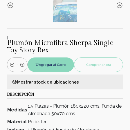
|
Plumón Microfibra Sherpa Single
Toy Story Rex
Agregar al Carro
Comprar ahora
Cantidad
Mostrar stock de ubicaciones
DESCRIPCIÓN
1.5 Plazas - Plumón 180x220 cms, Funda de
Medidas
Almohada 50x70 cms
Material
Poliéster
Incluye
1 Plumón y 1 Funda de Almohada