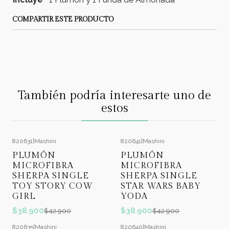
COMPARTIR ESTE PRODUCTO
También podría interesarte uno de
estos
820631
|
Mashini
820641
|
Mashini
-9%
OFF
-9%
OFF
PLUMÓN
PLUMÓN
MICROFIBRA
MICROFIBRA
SHERPA SINGLE
SHERPA SINGLE
TOY STORY COW
STAR WARS BABY
GIRL
YODA
$38.900
$38.900
$42.900
$42.900
820635
|
Mashini
820640
|
Mashini