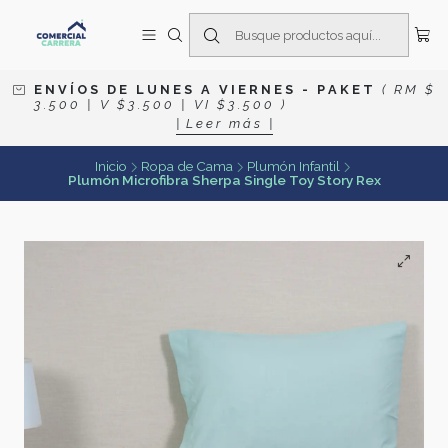
E N V Í O S D E L U N E S A V I E R N E S
- P A K E T
( R M $
3 . 5 0 0 | V $ 3 . 5 0 0 | V I $ 3 . 5 0 0 )
| L e e r m á s |
Inicio
Ropa de Cama
Plumón Infantil
Plumón Microfibra Sherpa Single Toy Story Rex