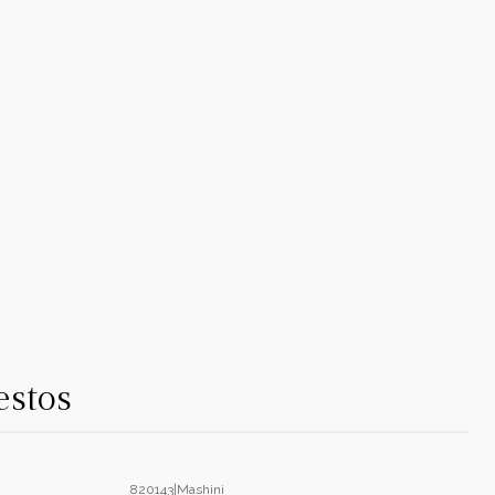
estos
820143
|
Mashini