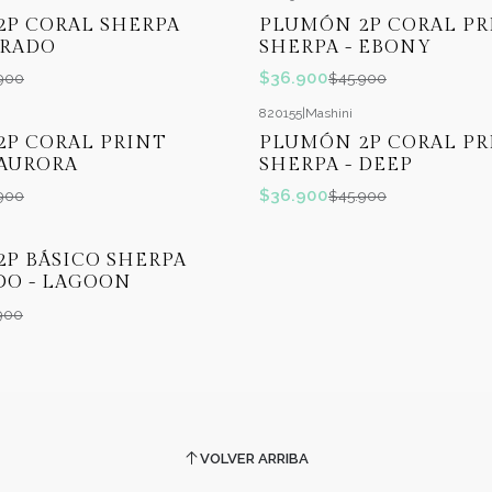
-20%
OFF
P CORAL SHERPA
PLUMÓN 2P CORAL PR
ORADO
SHERPA - EBONY
$36.900
900
$45.900
820155
|
Mashini
-20%
OFF
P CORAL PRINT
PLUMÓN 2P CORAL PR
 AURORA
SHERPA - DEEP
$36.900
900
$45.900
P BÁSICO SHERPA
DO - LAGOON
900
VOLVER ARRIBA