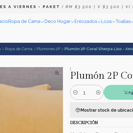
E S A V I E R N E S
- P A K E T
( R M $ 3 . 5 0 0 | V $ 3 . 5 0 0 | V I $
nicio
Ropa de Cama
Deco Hogar
Enlozados
Loza
Toallas
o
Ropa de Cama
Plumones 2P
Plumón 2P Coral Sherpa Liso - Ama
|
Plumón 2P Cor
Ag
Cantidad
Mostrar stock de ubicac
DESCRIPCIÓN