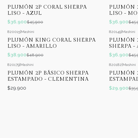
-20%
OFF
-20%
OFF
PLUMÓN 2P CORAL SHERPA
PLUMÓN 2
LISO - AZUL
LISO - M
$36.900
$36.900
$45.900
$45.
820015
|
Mashini
820149
|
Mashini
-20%
OFF
-20%
OFF
PLUMÓN KING CORAL SHERPA
PLUMÓN 2
LISO - AMARILLO
SHERPA -
$38.900
$36.900
$48.900
$45.
820179
|
Mashini
820182
|
Mashini
-17%
OFF
PLUMÓN 2P BÁSICO SHERPA
PLUMÓN 2
ESTAMPADO - CLEMENTINA
ESTAMPA
$29.900
$29.900
$35.