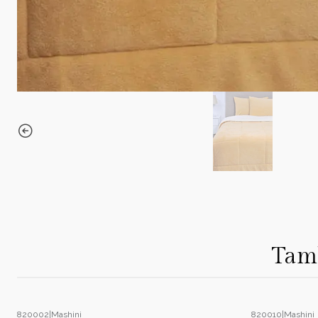
Tamb
820002
|
Mashini
820010
|
Mashini