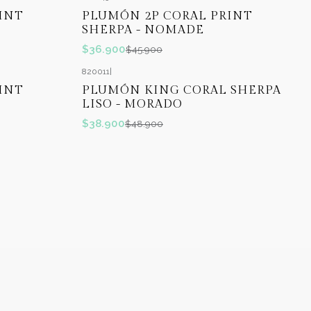
-20%
OFF
INT
PLUMÓN 2P CORAL PRINT
SHERPA - NOMADE
$36.900
$45.900
820011
|
-20%
OFF
INT
PLUMÓN KING CORAL SHERPA
LISO - MORADO
$38.900
$48.900