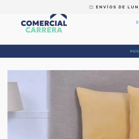
E N V Í O S D E L U N 
I
Inici