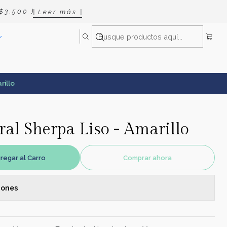
 3 . 5 0 0 )
| L e e r m á s |
rillo
al Sherpa Liso - Amarillo
regar al Carro
Comprar ahora
iones