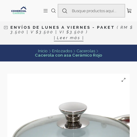
E N V Í O S D E L U N E S A V I E R N E S
- P A K E T
( R M $
3 . 5 0 0 | V $ 3 . 5 0 0 | V I $ 3 . 5 0 0 )
| L e e r m á s |
Inicio
Enlozados
Cacerolas
Cacerola con asa Cerámico Rojo