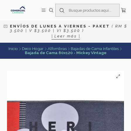
E N V Í O S D E L U N E S A V I E R N E S
- P A K E T
( R M $
3 . 5 0 0 | V $ 3 . 5 0 0 | V I $ 3 . 5 0 0 )
| L e e r m á s |
Inicio
Deco Hogar
Alfombras
Bajadas de Cama Infantiles
Bajada de Cama 80x120 - Mickey Vintage