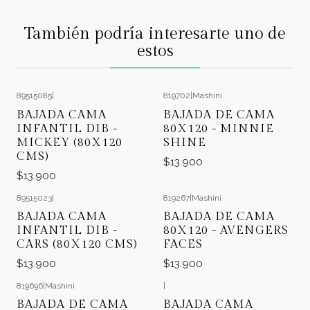
También podría interesarte uno de
estos
89515085
|
819702
|
Mashini
BAJADA CAMA
BAJADA DE CAMA
INFANTIL DIB -
80X120 - MINNIE
MICKEY (80X120
SHINE
CMS)
$13.900
$13.900
89515023
|
819267
|
Mashini
BAJADA CAMA
BAJADA DE CAMA
INFANTIL DIB -
80X120 - AVENGERS
CARS (80X120 CMS)
FACES
$13.900
$13.900
819696
|
Mashini
|
Agotado
BAJADA DE CAMA
BAJADA CAMA