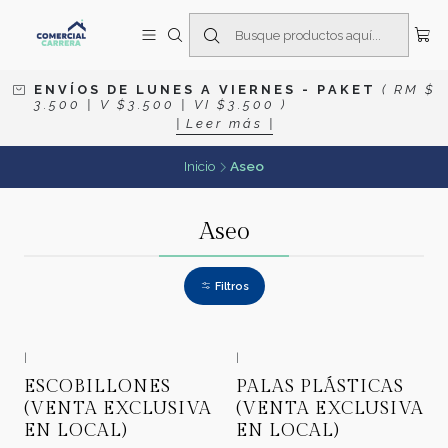
E N V Í O S D E L U N E S A V I E R N E S
- P A K E T
( R M $
3 . 5 0 0 | V $ 3 . 5 0 0 | V I $ 3 . 5 0 0 )
| L e e r m á s |
Inicio
Aseo
Aseo
Filtros
|
|
ESCOBILLONES
PALAS PLÁSTICAS
(VENTA EXCLUSIVA
(VENTA EXCLUSIVA
EN LOCAL)
EN LOCAL)